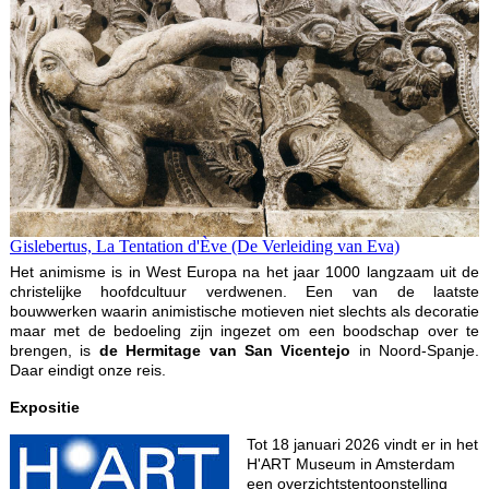
Gislebertus, La Tentation d'Ève (De Verleiding van Eva)
Het animisme is in West Europa na het jaar 1000 langzaam uit de
christelijke hoofdcultuur verdwenen. Een van de laatste
bouwwerken waarin animistische motieven niet slechts als decoratie
maar met de bedoeling zijn ingezet om een boodschap over te
brengen, is
de Hermitage van San Vicentejo
in Noord-Spanje.
Daar eindigt onze reis.
Expositie
Tot 18 januari 2026 vindt er in het
H'ART Museum in Amsterdam
een overzichtstentoonstelling