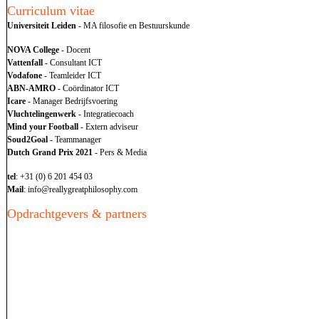
Curriculum vitae
Universiteit Leiden
- MA filosofie en Bestuurskunde
NOVA College
- Docent
Vattenfall
- Consultant ICT
Vodafone
- Teamleider ICT
ABN-AMRO
- Coördinator ICT
Icare
- Manager Bedrijfsvoering
Vluchtelingenwerk
- Integratiecoach
Mind your Football
- Extern adviseur
Soud2Goal
- Teammanager
Dutch Grand Prix 2021
- Pers & Media
tel
: +31 (0) 6 201 454 03
Mail
: info@reallygreatphilosophy.com
Opdrachtgevers & partners