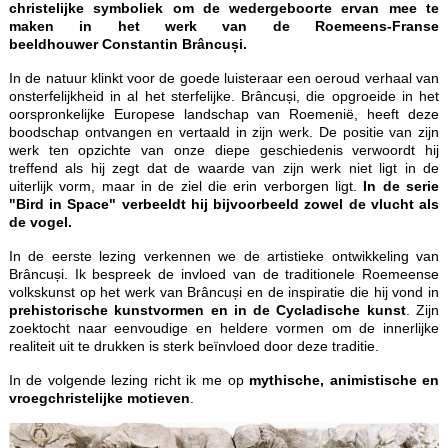
christelijke symboliek om de wedergeboorte ervan mee te
maken in het werk van de Roemeens-Franse
beeldhouwer Constantin Brâncuși.
In de natuur klinkt voor de goede luisteraar een oeroud verhaal van
onsterfelijkheid in al het sterfelijke. Brâncuși, die opgroeide in het
oorspronkelijke Europese landschap van Roemenië, heeft deze
boodschap ontvangen en vertaald in zijn werk. De positie van zijn
werk ten opzichte van onze diepe geschiedenis verwoordt hij
treffend als hij zegt dat de waarde van zijn werk niet ligt in de
uiterlijk vorm, maar in de ziel die erin verborgen ligt.
In de serie
"Bird in Space" verbeeldt hij bijvoorbeeld zowel de vlucht als
de vogel.
In de eerste lezing
verkennen we de artistieke ontwikkeling van
Brâncuși. Ik bespreek de invloed van de traditionele Roemeense
volkskunst op het werk van Brâncuși en de inspiratie die hij vond in
prehistorische kunstvormen en in de Cycladische kunst
. Zijn
zoektocht naar eenvoudige en heldere vormen om de innerlijke
realiteit uit te drukken is sterk beïnvloed door deze traditie.
In de volgende lezing richt ik me op
mythische, animistische en
vroegchristelijke motieven
.