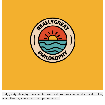
reallygreatphilosophy
is een initiatief van Harald Weidmann met als doel om de dialoog
tussen filosofie, kunst en wetenschap te versterken.